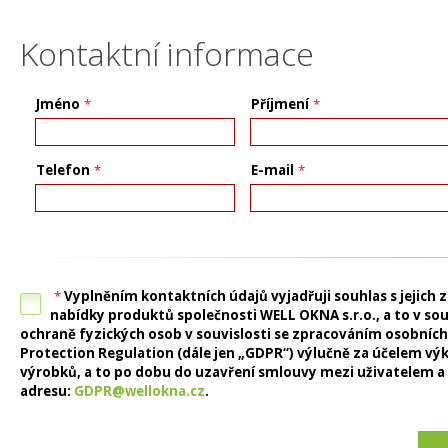
Kontaktní informace
Jméno
*
Příjmení
*
Telefon
*
E-mail
*
*
Vyplněním kontaktních údajů vyjadřuji souhlas s jejich
nabídky produktů společnosti WELL OKNA s.r.o., a to v so
ochraně fyzických osob v souvislosti se zpracováním osobních
Protection Regulation (dále jen „GDPR“) výlučně za účelem vý
výrobků, a to po dobu do uzavření smlouvy mezi uživatelem a
adresu:
GDPR@wellokna.cz
.